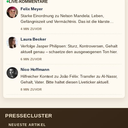
LIVE-KOMMENTARE
Felix Meyer
Starke Einordnung zu Nelson Mandela: Leben,
Gefängniszeit und Vermächtnis. Das ist die klarste
Zusammenfassung, die ich heute gesehen habe.
4 MIN ZUVOR
Laura Becker
Verfolge Jasper Philipsen: Sturz, Kontroversen, Gehalt
aktuell genau – schaetze den ausgewogenen Ton hier.
6 MIN ZUVOR
Nico Hoffmann
Hilfreicher Kontext zu João Félix: Transfer zu Al-Nassr,
Gehalt, Vater. Bitte haltet diesen Liveticker aktuell.
8 MIN ZUVOR
PRESSECLUSTER
NEUESTE ARTIKEL