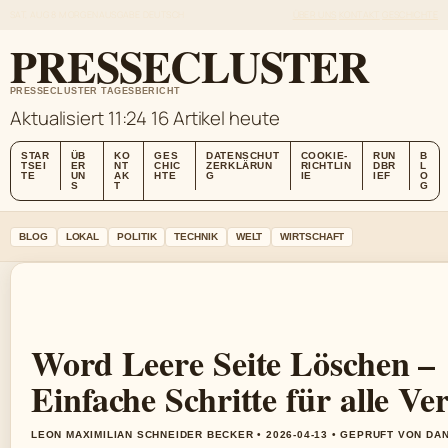
SAT, AUG 8
MORGENAUSGABE
DEUTSCH
ÜBER UNS
KONTAKT
GESCHICHTE
PRESSECLUSTER
PRESSECLUSTER TAGESBERICHT
Aktualisiert 11:24
16 Artikel heute
STAR
ÜB
KO
GES
DATENSCHUT
COOKIE-
RUN
B
TSEI
ER
NT
CHIC
ZERKLÄRUN
RICHTLIN
DBR
L
TE
UN
AK
HTE
G
IE
IEF
O
S
T
G
BLOG
LOKAL
POLITIK
TECHNIK
WELT
WIRTSCHAFT
Word Leere Seite Löschen –
Einfache Schritte für alle Ve
LEON MAXIMILIAN SCHNEIDER BECKER • 2026-04-13 • GEPRUFT VON DA