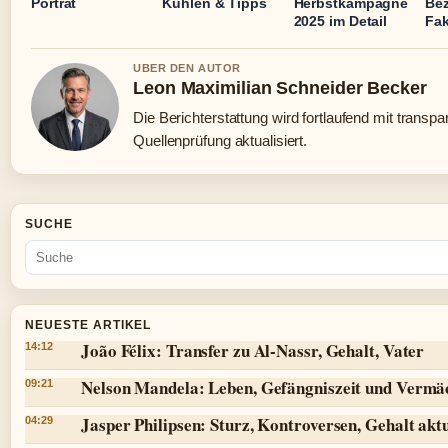
Porträt
Kühlen & Tipps
Herbstkampagne
Be
2025 im Detail
Fak
UBER DEN AUTOR
Leon Maximilian Schneider Becker
Die Berichterstattung wird fortlaufend mit transpa
Quellenprüfung aktualisiert.
SUCHE
NEUESTE ARTIKEL
João Félix: Transfer zu Al-Nassr, Gehalt, Vater
14:12
Nelson Mandela: Leben, Gefängniszeit und Vermä
09:21
Jasper Philipsen: Sturz, Kontroversen, Gehalt aktu
04:29