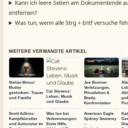
Kann ich leere Seiten am Dokumentende a
entfernen?
Was tun, wenn alle Strg + Entf versuche fe
WEITERE VERWANDTE ARTIKEL
Stefan Mross’
Joe Burrow:
Ali
Mutter
Verletzungen,
Leb
Cat Stevens:
gestorben: Trauer
Privatleben &
Akt
Leben, Musik
und Familie
Brady-
pol
und Glaube
Konfrontation
Pos
Scott Adkins:
Was tun bei
American Eagle
Kat
Kampfkünstler
Verbrennungen:
Sydney Sweeney
Ger
und Actionstar im
Erste Hilfe,
–
Dia