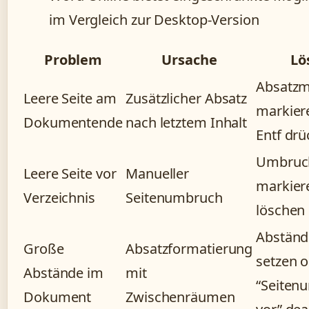
im Vergleich zur Desktop-Version
Problem
Ursache
Lö
Absatzm
Leere Seite am
Zusätzlicher Absatz
markier
Dokumentende
nach letztem Inhalt
Entf dr
Umbruc
Leere Seite vor
Manueller
markier
Verzeichnis
Seitenumbruch
löschen
Abständ
Große
Absatzformatierung
setzen 
Abstände im
mit
“Seiten
Dokument
Zwischenräumen