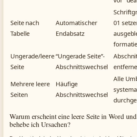
vor” dea
Schriftg
Seite nach
Automatischer
01 setze
Tabelle
Endabsatz
ausgebl
formati
Ungerade/leere
“Ungerade Seite”-
Abschni
Seite
Abschnittswechsel
entfern
Alle Um
Mehrere leere
Häufige
systema
Seiten
Abschnittswechsel
durchg
Warum erscheint eine leere Seite in Word und
behebe ich Ursachen?