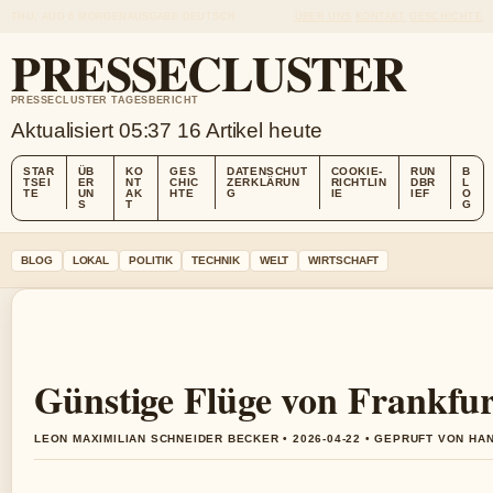
THU, AUG 6
MORGENAUSGABE
DEUTSCH
ÜBER UNS
KONTAKT
GESCHICHTE
PRESSECLUSTER
PRESSECLUSTER TAGESBERICHT
Aktualisiert 05:37
16 Artikel heute
STAR
ÜB
KO
GES
DATENSCHUT
COOKIE-
RUN
B
TSEI
ER
NT
CHIC
ZERKLÄRUN
RICHTLIN
DBR
L
TE
UN
AK
HTE
G
IE
IEF
O
S
T
G
BLOG
LOKAL
POLITIK
TECHNIK
WELT
WIRTSCHAFT
Günstige Flüge von Frankfu
LEON MAXIMILIAN SCHNEIDER BECKER • 2026-04-22 • GEPRUFT VON HA