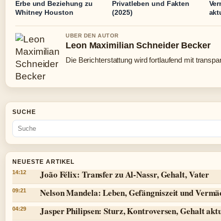
Erbe und Beziehung zu
Privatleben und Fakten
Ver
Whitney Houston
(2025)
akt
UBER DEN AUTOR
Leon Maximilian Schneider Becker
Die Berichterstattung wird fortlaufend mit transpa
SUCHE
NEUESTE ARTIKEL
João Félix: Transfer zu Al-Nassr, Gehalt, Vater
14:12
Nelson Mandela: Leben, Gefängniszeit und Vermä
09:21
Jasper Philipsen: Sturz, Kontroversen, Gehalt aktu
04:29