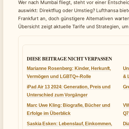
Wer nach Mumbai fliegt, steht vor einer Entscheid
auswirkt: Direktflug oder Umstieg? Lufthansa bi
Frankfurt an, doch günstigere Alternativen warte
Übersicht zeigt aktuelle Tarife und Strategien, u
DIESE BEITRAGE NICHT VERPASSEN
Marianne Rosenberg: Kinder, Herkunft,
Un
Vermögen und LGBTQ+-Rolle
& 
iPad Air 13 2024: Generation, Preis und
Gr
Unterschied zum Vorgänger
Marc Uwe Kling: Biografie, Bücher und
VW
Erfolge im Überblick
Q7
Saskia Esken: Lebenslauf, Einkommen,
Di