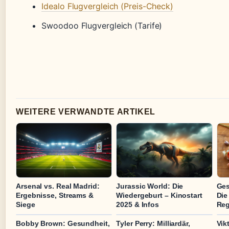
Idealo Flugvergleich (Preis-Check)
Swoodoo Flugvergleich (Tarife)
WEITERE VERWANDTE ARTIKEL
Arsenal vs. Real Madrid:
Jurassic World: Die
Ges
Ergebnisse, Streams &
Wiedergeburt – Kinostart
Die
Siege
2025 & Infos
Reg
Bobby Brown: Gesundheit,
Tyler Perry: Milliardär,
Vik