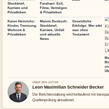
Steckbrief,
Farahani: Exil,
Karriere und
Filme, Vermögen
Privatleben
& Privatleben
Karen Heinrichs:
Marvin Ducksch:
Gesetzliche
Kinder, Trennung,
Steckbrief,
Erbfolge: Wer erbt
Wohnort &
Karriere, Unfall
was ohne
Privatleben
und aktuelle
Testament
News
Ma
Bi
un
Üb
UBER DEN AUTOR
Leon Maximilian Schneider Becker
Die Berichterstattung wird fortlaufend mit transpa
Quellenprüfung aktualisiert.