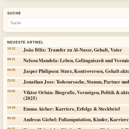
SUCHE
NEUESTE ARTIKEL
João Félix: Transfer zu Al-Nassr, Gehalt, Vater
14:12
Nelson Mandela: Leben, Gefängniszeit und Vermä
09:21
Jasper Philipsen: Sturz, Kontroversen, Gehalt aktu
04:29
Jonathan Joss: Todesursache, Stamm, Partner und
23:51
Viktor Orbán: Biografie, Vermögen, Politik & aktu
19:02
(2025)
Emma Aicher: Karriere, Erfolge & Steckbrief
14:18
Andreas Giebel: Fußamputation, Kinder, Karriere 
09:18
04:31