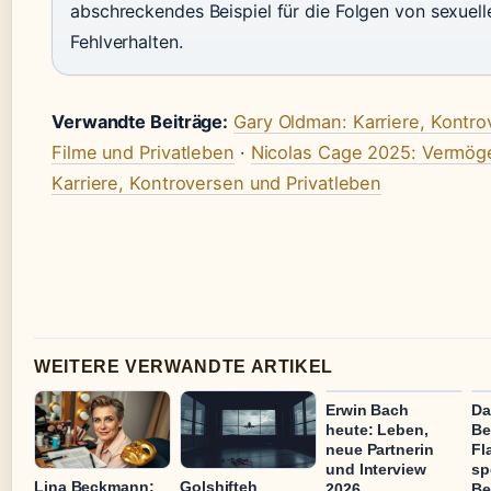
abschreckendes Beispiel für die Folgen von sexuel
Fehlverhalten.
Verwandte Beiträge:
Gary Oldman: Karriere, Kontro
Filme und Privatleben
·
Nicolas Cage 2025: Vermög
Karriere, Kontroversen und Privatleben
WEITERE VERWANDTE ARTIKEL
Erwin Bach
Da
heute: Leben,
Be
neue Partnerin
Fl
und Interview
sp
Lina Beckmann:
Golshifteh
2026
Be