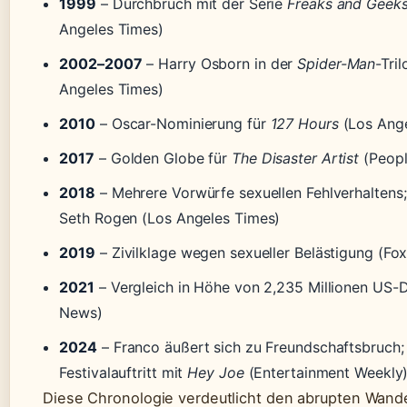
1999
– Durchbruch mit der Serie
Freaks and Geek
Angeles Times)
2002–2007
– Harry Osborn in der
Spider-Man
-Tri
Angeles Times)
2010
– Oscar-Nominierung für
127 Hours
(Los Ange
2017
– Golden Globe für
The Disaster Artist
(Peopl
2018
– Mehrere Vorwürfe sexuellen Fehlverhaltens;
Seth Rogen (Los Angeles Times)
2019
– Zivilklage wegen sexueller Belästigung (Fo
2021
– Vergleich in Höhe von 2,235 Millionen US-D
News)
2024
– Franco äußert sich zu Freundschaftsbruch;
Festivalauftritt mit
Hey Joe
(Entertainment Weekly
Diese Chronologie verdeutlicht den abrupten Wande