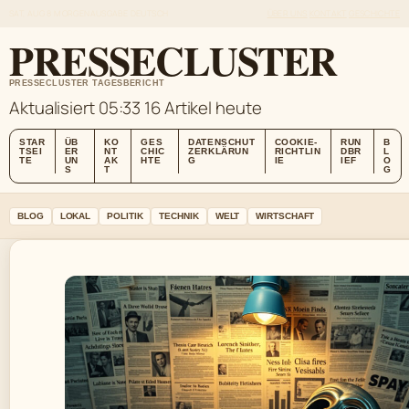
SAT, AUG 8
MORGENAUSGABE
DEUTSCH
ÜBER UNS
KONTAKT
GESCHICHTE
PRESSECLUSTER
PRESSECLUSTER TAGESBERICHT
Aktualisiert 05:33
16 Artikel heute
STAR
ÜB
KO
GES
DATENSCHUT
COOKIE-
RUN
B
TSEI
ER
NT
CHIC
ZERKLÄRUN
RICHTLIN
DBR
L
TE
UN
AK
HTE
G
IE
IEF
O
S
T
G
BLOG
LOKAL
POLITIK
TECHNIK
WELT
WIRTSCHAFT