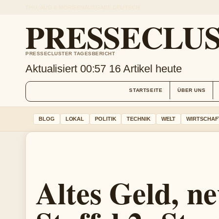
THU, AUG 6
MORGENAUSGABE
DEUTSCH
PRESSECLU
PRESSECLUSTER TAGESBERICHT
Aktualisiert 00:57
16 Artikel heute
STARTSEITE
ÜBER UNS
BLOG
LOKAL
POLITIK
TECHNIK
WELT
WIRTSCHAF
Altes Geld, n