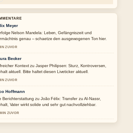
OMMENTARE
lix Meyer
rfolge Nelson Mandela: Leben, Gefängniszeit und
rmächtnis genau – schaetze den ausgewogenen Ton hier.
MIN ZUVOR
ura Becker
lfreicher Kontext zu Jasper Philipsen: Sturz, Kontroversen,
halt aktuell. Bitte haltet diesen Liveticker aktuell.
MIN ZUVOR
co Hoffmann
e Berichterstattung zu João Félix: Transfer zu Al-Nassr,
halt, Vater wirkt solide und sehr gut nachvollziehbar.
 MIN ZUVOR