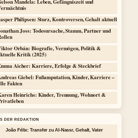
Nelson Mandela: Leben, Gefängniszeit und
Vermächtnis
asper Philipsen: Sturz, Kontroversen, Gehalt aktuell
Jonathan Joss: Todesursache, Stamm, Partner und
Rollen
iktor Orbán: Biografie, Vermögen, Politik &
ktuelle Kritik (2025)
Emma Aicher: Karriere, Erfolge & Steckbrief
Andreas Giebel: Fußamputation, Kinder, Karriere –
lle Fakten
Karen Heinrichs: Kinder, Trennung, Wohnort &
Privatleben
S DER REDAKTION
João Félix: Transfer zu Al-Nassr, Gehalt, Vater