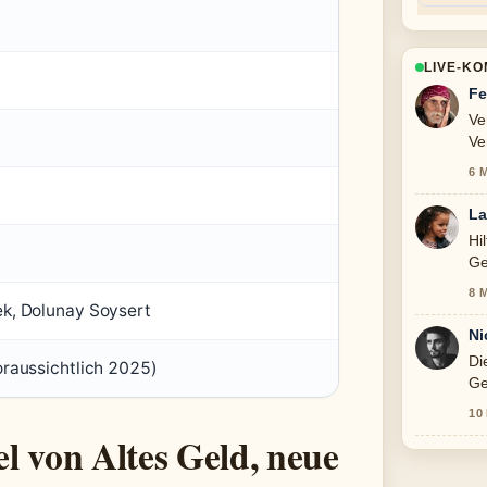
LIVE-K
Fe
Ve
Ve
6 
La
Hi
Ge
8 
ek, Dolunay Soysert
Ni
Di
oraussichtlich 2025)
Ge
10
l von Altes Geld, neue