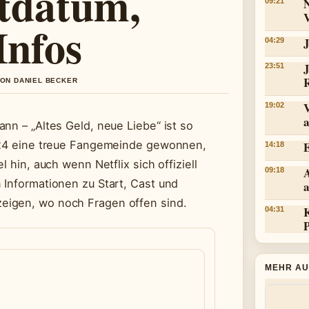
rtdatum,
09:21
Infos
J
04:29
23:51
VON DANIEL BECKER
V
19:02
a
nn – „Altes Geld, neue Liebe“ ist so
2024 eine treue Fangemeinde gewonnen,
14:18
 hin, auch wenn Netflix sich offiziell
09:18
 Informationen zu Start, Cast und
a
eigen, wo noch Fragen offen sind.
04:31
MEHR AU