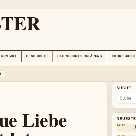
STER
KONTAKT
GESCHICHTE
DATENSCHUTZERKLÄRUNG
COOKIE-RICHT
T
SUCHE
eue Liebe
NEUESTE
J
14:12