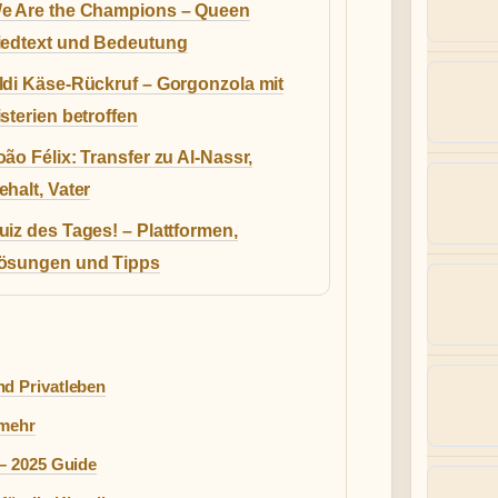
e Are the Champions – Queen
iedtext und Bedeutung
ldi Käse-Rückruf – Gorgonzola mit
isterien betroffen
oão Félix: Transfer zu Al-Nassr,
ehalt, Vater
uiz des Tages! – Plattformen,
ösungen und Tipps
nd Privatleben
 mehr
 – 2025 Guide