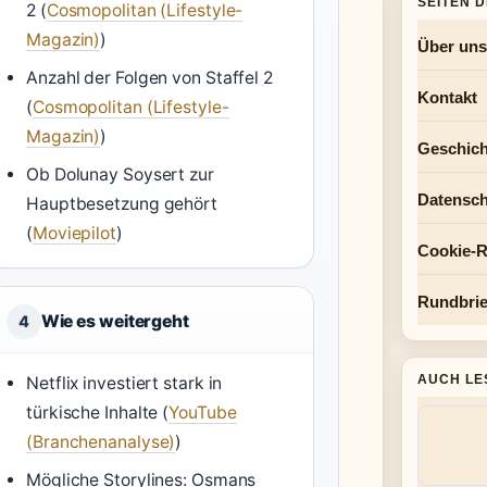
SEITEN 
2 (
Cosmopolitan (Lifestyle-
Magazin)
)
Über uns
Anzahl der Folgen von Staffel 2
Kontakt
(
Cosmopolitan (Lifestyle-
Magazin)
)
Geschich
Ob Dolunay Soysert zur
Datensch
Hauptbesetzung gehört
(
Moviepilot
)
Cookie-Ri
Rundbrie
Wie es weitergeht
4
AUCH LE
Netflix investiert stark in
türkische Inhalte (
YouTube
(Branchenanalyse)
)
Mögliche Storylines: Osmans