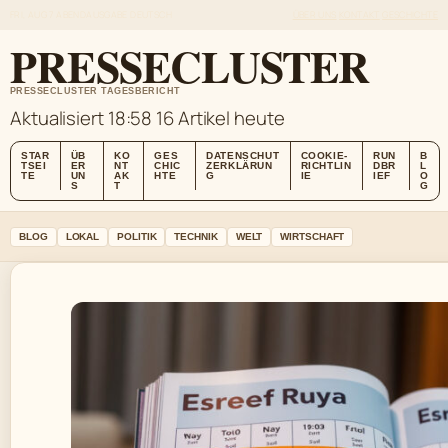
FRI, AUG 7
ABENDAUSGABE
DEUTSCH
ÜBER UNS
KONTAKT
GESCHICHTE
PRESSECLUSTER
PRESSECLUSTER TAGESBERICHT
Aktualisiert 18:58
16 Artikel heute
STAR
ÜB
KO
GES
DATENSCHUT
COOKIE-
RUN
B
TSEI
ER
NT
CHIC
ZERKLÄRUN
RICHTLIN
DBR
L
TE
UN
AK
HTE
G
IE
IEF
O
S
T
G
BLOG
LOKAL
POLITIK
TECHNIK
WELT
WIRTSCHAFT