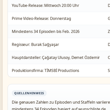
YouTube-Release: Mittwoch 20:00 Uhr
D
Prime Video-Release: Donnerstag
G
Mindestens 34 Episoden bis Feb. 2026
Z
Regisseur: Burak Sağyaşar
D
Hauptdarsteller: Çağatay Ulusoy, Demet Özdemir
O
Produktionsfirma: TİMSBİ Productions
S
QUELLENHINWEIS
Die genauen Zahlen zu Episoden und Staffeln variiere
mindestens 34 Episoden basiert auf wunschliste.de.