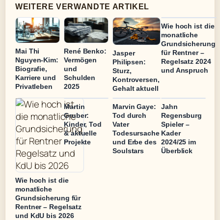
WEITERE VERWANDTE ARTIKEL
Wie hoch ist die
monatliche
Grundsicherung
Mai Thi
René Benko:
für Rentner –
Jasper
Nguyen-Kim:
Vermögen
Regelsatz 2024
Philipsen:
Biografie,
und
und Anspruch
Sturz,
Karriere und
Schulden
Kontroversen,
Privatleben
2025
Gehalt aktuell
Martin
Marvin Gaye:
Jahn
Gruber:
Tod durch
Regensburg
Kinder, Tod
Vater
Spieler –
& aktuelle
Todesursache
Kader
Projekte
und Erbe des
2024/25 im
Soulstars
Überblick
Wie hoch ist die
monatliche
Grundsicherung für
Rentner – Regelsatz
und KdU bis 2026