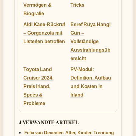
Vermögen &
Tricks
Biografie
Aldi Käse-Rückruf
Esref Rüya Hangi
– Gorgonzola mit
Gün –
Listerien betroffen
Vollständige
Ausstrahlungsüb
ersicht
Toyota Land
PV-Modul:
Cruiser 2024:
Definition, Aufbau
Preis Irland,
und Kosten in
Specs &
Irland
Probleme
4 VERWANDTE ARTIKEL
Felix van Deventer: Alter, Kinder, Trennung