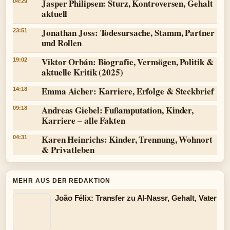
Jasper Philipsen: Sturz, Kontroversen, Gehalt
04:29
aktuell
Jonathan Joss: Todesursache, Stamm, Partner
23:51
und Rollen
Viktor Orbán: Biografie, Vermögen, Politik &
19:02
aktuelle Kritik (2025)
Emma Aicher: Karriere, Erfolge & Steckbrief
14:18
Andreas Giebel: Fußamputation, Kinder,
09:18
Karriere – alle Fakten
Karen Heinrichs: Kinder, Trennung, Wohnort
04:31
& Privatleben
MEHR AUS DER REDAKTION
João Félix: Transfer zu Al-Nassr, Gehalt, Vater