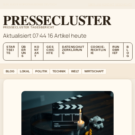
SUN, AUG 9
MORGENAUSGABE
DEUTSCH
ÜBER UNS
KONTAKT
GESCHICHTE
PRESSECLUSTER
PRESSECLUSTER TAGESBERICHT
Aktualisiert 07:44
16 Artikel heute
STAR
ÜB
KO
GES
DATENSCHUT
COOKIE-
RUN
B
TSEI
ER
NT
CHIC
ZERKLÄRUN
RICHTLIN
DBR
L
TE
UN
AK
HTE
G
IE
IEF
O
S
T
G
BLOG
LOKAL
POLITIK
TECHNIK
WELT
WIRTSCHAFT