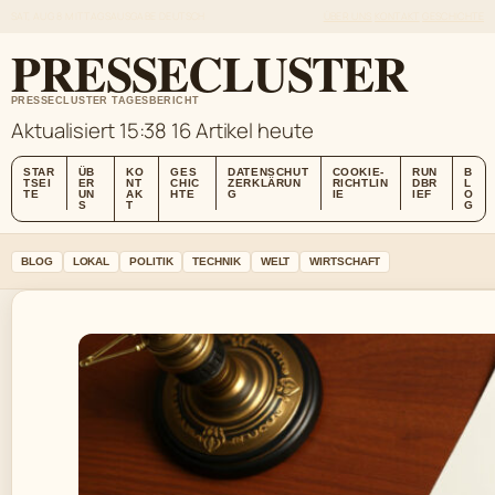
SAT, AUG 8
MITTAGSAUSGABE
DEUTSCH
ÜBER UNS
KONTAKT
GESCHICHTE
PRESSECLUSTER
PRESSECLUSTER TAGESBERICHT
Aktualisiert 15:38
16 Artikel heute
STAR
ÜB
KO
GES
DATENSCHUT
COOKIE-
RUN
B
TSEI
ER
NT
CHIC
ZERKLÄRUN
RICHTLIN
DBR
L
TE
UN
AK
HTE
G
IE
IEF
O
S
T
G
BLOG
LOKAL
POLITIK
TECHNIK
WELT
WIRTSCHAFT