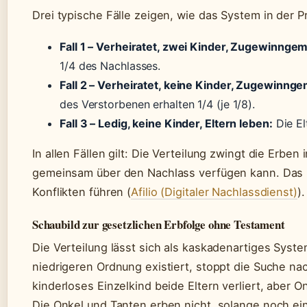
Drei typische Fälle zeigen, wie das System in der Pr
Fall 1 – Verheiratet, zwei Kinder, Zugewinngem
1/4 des Nachlasses.
Fall 2 – Verheiratet, keine Kinder, Zugewinnge
des Verstorbenen erhalten 1/4 (je 1/8).
Fall 3 – Ledig, keine Kinder, Eltern leben:
Die El
In allen Fällen gilt: Die Verteilung zwingt die Erbe
gemeinsam über den Nachlass verfügen kann. Das 
Konflikten führen (
Afilio (Digitaler Nachlassdienst)
).
Schaubild zur gesetzlichen Erbfolge ohne Testament
Die Verteilung lässt sich als kaskadenartiges Syst
niedrigeren Ordnung existiert, stoppt die Suche na
kinderloses Einzelkind beide Eltern verliert, aber O
Die Onkel und Tanten erben nicht, solange noch ein 