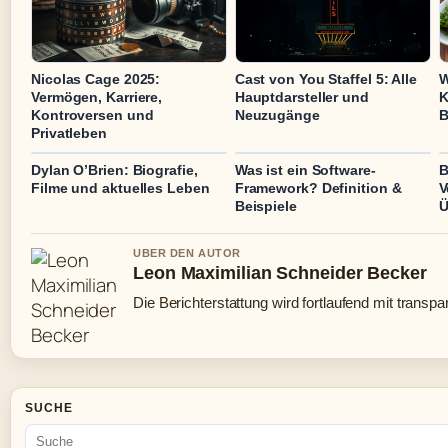
Nicolas Cage 2025:
Cast von You Staffel 5: Alle
W
Vermögen, Karriere,
Hauptdarsteller und
K
Kontroversen und
Neuzugänge
B
Privatleben
Dylan O’Brien: Biografie,
Was ist ein Software-
B
Filme und aktuelles Leben
Framework? Definition &
V
Beispiele
Ü
UBER DEN AUTOR
Leon Maximilian Schneider Becker
Die Berichterstattung wird fortlaufend mit transpa
SUCHE