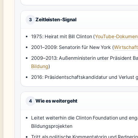
Zeitleisten-Signal
3
1975: Heirat mit Bill Clinton (
YouTube-Dokument
2001–2009: Senatorin für New York (
Wirtschaf
2009–2013: Außenministerin unter Präsident B
Bildung
)
2016: Präsidentschaftskandidatur und Verlust
Wie es weitergeht
4
Leitet weiterhin die Clinton Foundation und eng
Bildungsprojekten
Tritt als politische Kommentatorin und Rednerin