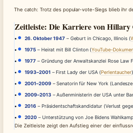
The catch: Trotz des popular-vote-Siegs blieb ihr 
Zeitleiste: Die Karriere von Hillary
26. Oktober 1947
– Geburt in Chicago, Illinois (
W
1975
– Heirat mit Bill Clinton (
YouTube-Dokumen
1977
– Gründung der Anwaltskanzlei Rose Law Fi
1993–2001
– First Lady der USA (
Perlentaucher
2001–2009
– Senatorin für New York (Landeszent
2009–2013
– Außenministerin der USA unter B
2016
– Präsidentschaftskandidatur (Verlust geg
2020
– Unterstützung von Joe Bidens Wahlkamp
Die Zeitleiste zeigt den Aufstieg einer der einfluss