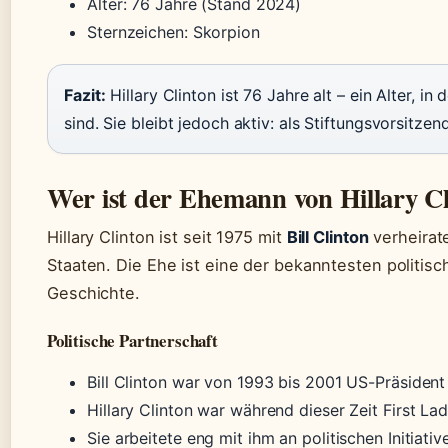
Alter: 76 Jahre (Stand 2024)
Sternzeichen: Skorpion
Fazit:
Hillary Clinton ist 76 Jahre alt – ein Alter, in
sind. Sie bleibt jedoch aktiv: als Stiftungsvorsitze
Wer ist der Ehemann von Hillary C
Hillary Clinton ist seit 1975 mit
Bill Clinton
verheirat
Staaten. Die Ehe ist eine der bekanntesten politis
Geschichte.
Politische Partnerschaft
Bill Clinton war von 1993 bis 2001 US-Präsident
Hillary Clinton war während dieser Zeit First La
Sie arbeitete eng mit ihm an politischen Initiati