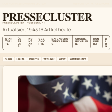
MON, AUG 10
ABENDAUSGABE
DEUTSCH
ÜBER UNS
KONTAKT
GESCHICHTE
PRESSECLUSTER
PRESSECLUSTER TAGESBERICHT
Aktualisiert 19:43
16 Artikel heute
STAR
ÜB
KO
GES
DATENSCHUT
COOKIE-
RUN
B
TSEI
ER
NT
CHIC
ZERKLÄRUN
RICHTLIN
DBR
L
TE
UN
AK
HTE
G
IE
IEF
O
S
T
G
BLOG
LOKAL
POLITIK
TECHNIK
WELT
WIRTSCHAFT