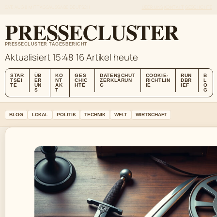
SAT, AUG 8
MITTAGSAUSGABE
DEUTSCH
ÜBER UNS
KONTAKT
GESCHICHTE
PRESSECLUSTER
PRESSECLUSTER TAGESBERICHT
Aktualisiert 15:48
16 Artikel heute
STAR
ÜB
KO
GES
DATENSCHUT
COOKIE-
RUN
B
TSEI
ER
NT
CHIC
ZERKLÄRUN
RICHTLIN
DBR
L
TE
UN
AK
HTE
G
IE
IEF
O
S
T
G
BLOG
LOKAL
POLITIK
TECHNIK
WELT
WIRTSCHAFT