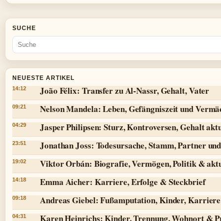
SUCHE
NEUESTE ARTIKEL
João Félix: Transfer zu Al-Nassr, Gehalt, Vater
14:12
Nelson Mandela: Leben, Gefängniszeit und Vermä
09:21
Jasper Philipsen: Sturz, Kontroversen, Gehalt aktu
04:29
Jonathan Joss: Todesursache, Stamm, Partner und
23:51
Viktor Orbán: Biografie, Vermögen, Politik & aktu
19:02
Emma Aicher: Karriere, Erfolge & Steckbrief
14:18
Andreas Giebel: Fußamputation, Kinder, Karriere 
09:18
Karen Heinrichs: Kinder, Trennung, Wohnort & P
04:31