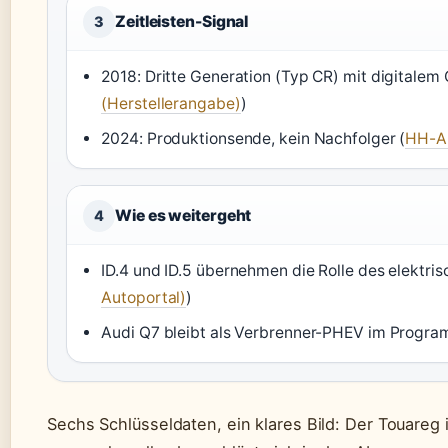
Zeitleisten-Signal
3
2018: Dritte Generation (Typ CR) mit digitalem
(Herstellerangabe)
)
2024: Produktionsende, kein Nachfolger (
HH-AU
Wie es weitergeht
4
ID.4 und ID.5 übernehmen die Rolle des elektri
Autoportal)
)
Audi Q7 bleibt als Verbrenner-PHEV im Progra
Sechs Schlüsseldaten, ein klares Bild: Der Touareg