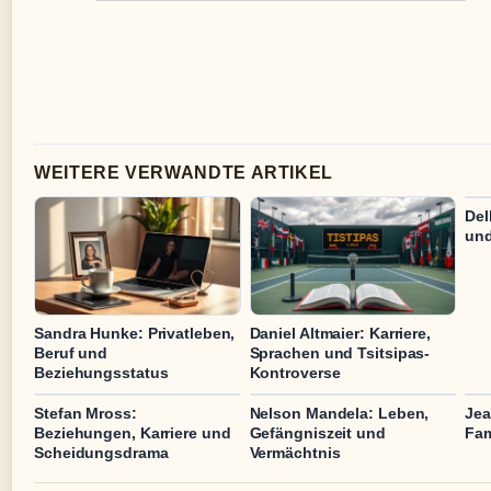
WEITERE VERWANDTE ARTIKEL
Del
und
Sandra Hunke: Privatleben,
Daniel Altmaier: Karriere,
Beruf und
Sprachen und Tsitsipas-
Beziehungsstatus
Kontroverse
Stefan Mross:
Nelson Mandela: Leben,
Jea
Beziehungen, Karriere und
Gefängniszeit und
Fam
Scheidungsdrama
Vermächtnis