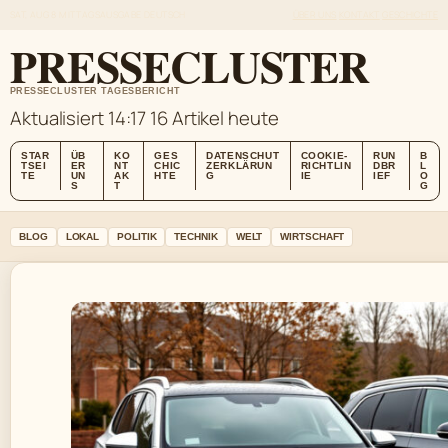
SAT, AUG 8
MITTAGSAUSGABE
DEUTSCH
ÜBER UNS
KONTAKT
GESCHICHTE
PRESSECLUSTER
PRESSECLUSTER TAGESBERICHT
Aktualisiert 14:17
16 Artikel heute
STAR
ÜB
KO
GES
DATENSCHUT
COOKIE-
RUN
B
TSEI
ER
NT
CHIC
ZERKLÄRUN
RICHTLIN
DBR
L
TE
UN
AK
HTE
G
IE
IEF
O
S
T
G
BLOG
LOKAL
POLITIK
TECHNIK
WELT
WIRTSCHAFT