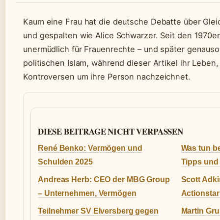
Kaum eine Frau hat die deutsche Debatte über Gle
und gespalten wie Alice Schwarzer. Seit den 1970er
unermüdlich für Frauenrechte – und später genaus
politischen Islam, während dieser Artikel ihr Leben
Kontroversen um ihre Person nachzeichnet.
DIESE BEITRAGE NICHT VERPASSEN
René Benko: Vermögen und
Was tun b
Schulden 2025
Tipps und 
Andreas Herb: CEO der MBG Group
Scott Adk
– Unternehmen, Vermögen
Actionstar
Teilnehmer SV Elversberg gegen
Martin Gru