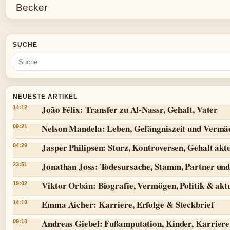
SUCHE
NEUESTE ARTIKEL
João Félix: Transfer zu Al-Nassr, Gehalt, Vater
14:12
Nelson Mandela: Leben, Gefängniszeit und Vermä
09:21
Jasper Philipsen: Sturz, Kontroversen, Gehalt aktu
04:29
Jonathan Joss: Todesursache, Stamm, Partner und
23:51
Viktor Orbán: Biografie, Vermögen, Politik & aktu
19:02
Emma Aicher: Karriere, Erfolge & Steckbrief
14:18
Andreas Giebel: Fußamputation, Kinder, Karriere 
09:18