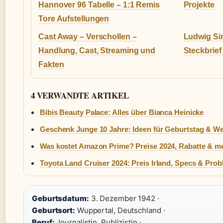
Hannover 96 Tabelle – 1:1 Remis
Projekte
Tore Aufstellungen
Cast Away – Verschollen –
Ludwig Sim
Handlung, Cast, Streaming und
Steckbrief
Fakten
4 VERWANDTE ARTIKEL
Bibis Beauty Palace: Alles über Bianca Heinicke
Geschenk Junge 10 Jahre: Ideen für Geburtstag & W
Was kostet Amazon Prime? Preise 2024, Rabatte & m
Toyota Land Cruiser 2024: Preis Irland, Specs & Pro
Geburtsdatum:
3. Dezember 1942 ·
Geburtsort:
Wuppertal, Deutschland ·
Beruf:
Journalistin, Publizistin ·