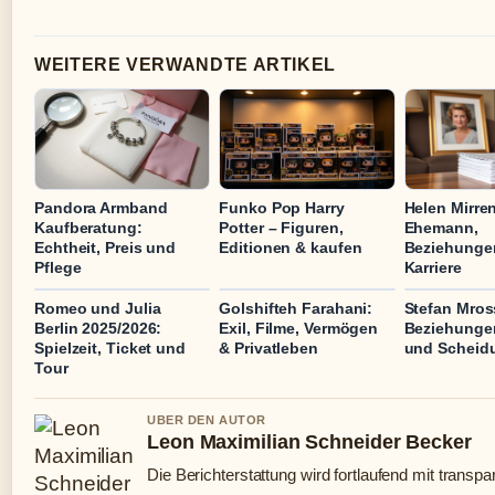
WEITERE VERWANDTE ARTIKEL
Pandora Armband
Funko Pop Harry
Helen Mirren
Kaufberatung:
Potter – Figuren,
Ehemann,
Echtheit, Preis und
Editionen & kaufen
Beziehunge
Pflege
Karriere
Romeo und Julia
Golshifteh Farahani:
Stefan Mros
Berlin 2025/2026:
Exil, Filme, Vermögen
Beziehungen
Spielzeit, Ticket und
& Privatleben
und Scheid
Tour
UBER DEN AUTOR
Leon Maximilian Schneider Becker
Die Berichterstattung wird fortlaufend mit transpa