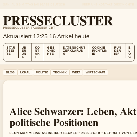
SUN, AUG 9
MITTAGSAUSGABE
DEUTSCH
ÜBER UNS
KONTAKT
GESCHICHTE
PRESSECLUSTER
PRESSECLUSTER TAGESBERICHT
Aktualisiert 12:25
16 Artikel heute
STAR
ÜB
KO
GES
DATENSCHUT
COOKIE-
RUN
B
TSEI
ER
NT
CHIC
ZERKLÄRUN
RICHTLIN
DBR
L
TE
UN
AK
HTE
G
IE
IEF
O
S
T
G
BLOG
LOKAL
POLITIK
TECHNIK
WELT
WIRTSCHAFT
Alice Schwarzer: Leben, Ak
politische Positionen
LEON MAXIMILIAN SCHNEIDER BECKER • 2026-06-10 • GEPRUFT VON EL