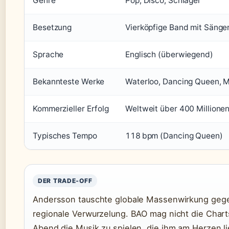
Genre
Pop, Disco, Schlager
Besetzung
Vierköpfige Band mit Sänge
Sprache
Englisch (überwiegend)
Bekannteste Werke
Waterloo, Dancing Queen, 
Kommerzieller Erfolg
Weltweit über 400 Millione
Typisches Tempo
118 bpm (Dancing Queen)
DER TRADE‑OFF
Andersson tauschte globale Massenwirkung gege
regionale Verwurzelung. BAO mag nicht die Charts
Abend die Musik zu spielen, die ihm am Herzen li