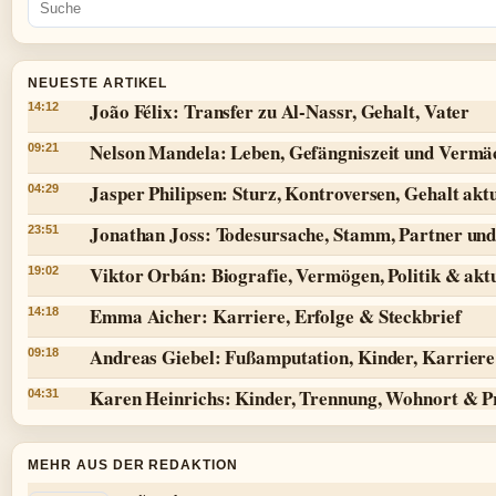
NEUESTE ARTIKEL
João Félix: Transfer zu Al-Nassr, Gehalt, Vater
14:12
Nelson Mandela: Leben, Gefängniszeit und Vermä
09:21
Jasper Philipsen: Sturz, Kontroversen, Gehalt aktu
04:29
Jonathan Joss: Todesursache, Stamm, Partner und
23:51
Viktor Orbán: Biografie, Vermögen, Politik & aktu
19:02
Emma Aicher: Karriere, Erfolge & Steckbrief
14:18
Andreas Giebel: Fußamputation, Kinder, Karriere 
09:18
Karen Heinrichs: Kinder, Trennung, Wohnort & P
04:31
MEHR AUS DER REDAKTION