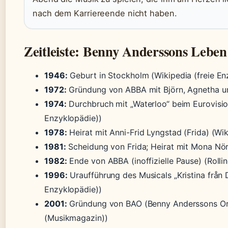
nach dem Karriereende nicht haben.
Zeitleiste: Benny Anderssons Leben
1946:
Geburt in Stockholm (Wikipedia (freie En
1972:
Gründung von ABBA mit Björn, Agnetha und
1974:
Durchbruch mit „Waterloo“ beim Eurovisio
Enzyklopädie))
1978:
Heirat mit Anni-Frid Lyngstad (Frida) (Wik
1981:
Scheidung von Frida; Heirat mit Mona Nörk
1982:
Ende von ABBA (inoffizielle Pause) (Roll
1996:
Uraufführung des Musicals „Kristina från 
Enzyklopädie))
2001:
Gründung von BAO (Benny Anderssons Ork
(Musikmagazin))