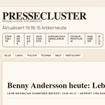
FRI, AUG 7
ABENDAUSGABE
DEUTSCH
ÜBER UNS
KONTAKT
GESCHICHTE
PRESSECLUSTER
PRESSECLUSTER TAGESBERICHT
Aktualisiert 19:36
16 Artikel heute
STAR
ÜB
KO
GES
DATENSCHUT
COOKIE-
RUN
B
TSEI
ER
NT
CHIC
ZERKLÄRUN
RICHTLIN
DBR
L
TE
UN
AK
HTE
G
IE
IEF
O
S
T
G
BLOG
LOKAL
POLITIK
TECHNIK
WELT
WIRTSCHAFT
Benny Andersson heute: Leb
LEON MAXIMILIAN SCHNEIDER BECKER • 2026-06-17 • GEPRUFT VON DA