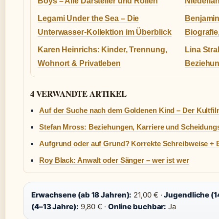
Boys – Alle Darsteller und Rollen
Niederla
Legami Under the Sea – Die
Benjamin
Unterwasser-Kollektion im Überblick
Biografie
Karen Heinrichs: Kinder, Trennung,
Lina Stra
Wohnort & Privatleben
Beziehun
4 VERWANDTE ARTIKEL
Auf der Suche nach dem Goldenen Kind – Der Kultfil
Stefan Mross: Beziehungen, Karriere und Scheidun
Aufgrund oder auf Grund? Korrekte Schreibweise + B
Roy Black: Anwalt oder Sänger – wer ist wer
Erwachsene (ab 18 Jahren):
21,00 € ·
Jugendliche (1
(4–13 Jahre):
9,80 € ·
Online buchbar:
Ja