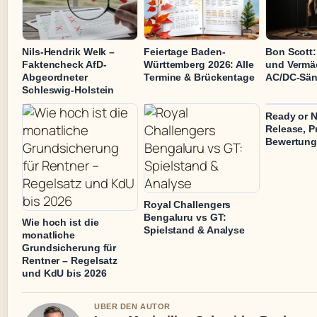
Nils-Hendrik Welk –
Feiertage Baden-
Bon Scott:
Faktencheck AfD-
Württemberg 2026: Alle
und Vermä
Abgeordneter
Termine & Brückentage
AC/DC-Sän
Schleswig-Holstein
Ready or N
Release, P
Bewertung
Royal Challengers
Bengaluru vs GT:
Wie hoch ist die
Spielstand & Analyse
monatliche
Grundsicherung für
Rentner – Regelsatz
und KdU bis 2026
UBER DEN AUTOR