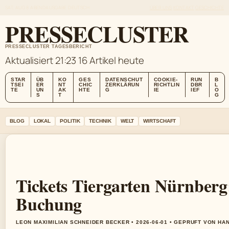
SAT, AUG 8
ABENDAUSGABE
DEUTSCH
ÜBER UNS
KONTAKT
GESCHICHTE
PRESSECLUSTER
PRESSECLUSTER TAGESBERICHT
Aktualisiert 21:23
16 Artikel heute
STAR
ÜB
KO
GES
DATENSCHUT
COOKIE-
RUN
B
TSEI
ER
NT
CHIC
ZERKLÄRUN
RICHTLIN
DBR
L
TE
UN
AK
HTE
G
IE
IEF
O
S
T
G
BLOG
LOKAL
POLITIK
TECHNIK
WELT
WIRTSCHAFT
Tickets Tiergarten Nürnberg
Buchung
LEON MAXIMILIAN SCHNEIDER BECKER • 2026-06-01 • GEPRUFT VON HA