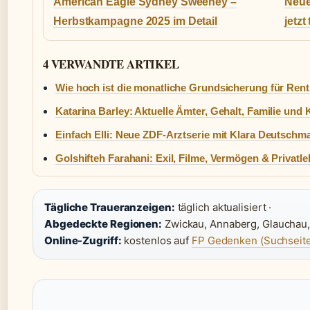
American Eagle Sydney Sweeney –
Neue
Herbstkampagne 2025 im Detail
jetz
4 VERWANDTE ARTIKEL
Wie hoch ist die monatliche Grundsicherung für Ren
Katarina Barley: Aktuelle Ämter, Gehalt, Familie und 
Einfach Elli: Neue ZDF-Arztserie mit Klara Deutschm
Golshifteh Farahani: Exil, Filme, Vermögen & Privatl
Tägliche Traueranzeigen:
täglich aktualisiert ·
Abgedeckte Regionen:
Zwickau, Annaberg, Glauchau, 
Online-Zugriff:
kostenlos auf
FP Gedenken (Suchseite