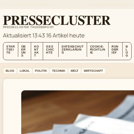
SUN, AUG 9
MITTAGSAUSGABE
DEUTSCH
ÜBER UNS
KONTAKT
GESCHICHTE
PRESSECLUSTER
PRESSECLUSTER TAGESBERICHT
Aktualisiert 13:43
16 Artikel heute
STAR
ÜB
KO
GES
DATENSCHUT
COOKIE-
RUN
B
TSEI
ER
NT
CHIC
ZERKLÄRUN
RICHTLIN
DBR
L
TE
UN
AK
HTE
G
IE
IEF
O
S
T
G
BLOG
LOKAL
POLITIK
TECHNIK
WELT
WIRTSCHAFT