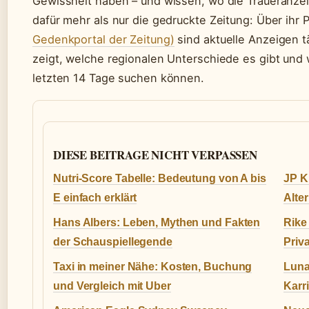
Gewissheit haben – und wissen, wo die Traueranzeig
dafür mehr als nur die gedruckte Zeitung: Über ihr 
Gedenkportal der Zeitung)
sind aktuelle Anzeigen tä
zeigt, welche regionalen Unterschiede es gibt und 
letzten 14 Tage suchen können.
DIESE BEITRAGE NICHT VERPASSEN
Nutri-Score Tabelle: Bedeutung von A bis
JP K
E einfach erklärt
Alte
Hans Albers: Leben, Mythen und Fakten
Rike
der Schauspiellegende
Priva
Taxi in meiner Nähe: Kosten, Buchung
Luna 
und Vergleich mit Uber
Karr