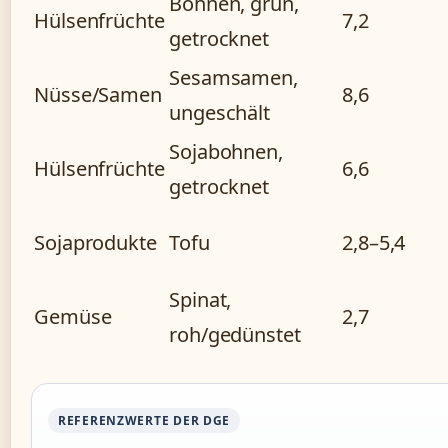
Bohnen, grün,
Hülsenfrüchte
7,2
getrocknet
Sesamsamen,
Nüsse/Samen
8,6
ungeschält
Sojabohnen,
Hülsenfrüchte
6,6
getrocknet
Sojaprodukte
Tofu
2,8–5,4
Spinat,
Gemüse
2,7
roh/gedünstet
REFERENZWERTE DER DGE