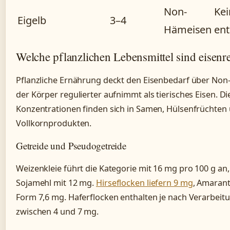
Non-
Ke
Eigelb
3–4
Hämeisen
ent
Welche pflanzlichen Lebensmittel sind eisenr
Pflanzliche Ernährung deckt den Eisenbedarf über Non
der Körper regulierter aufnimmt als tierisches Eisen. D
Konzentrationen finden sich in Samen, Hülsenfrüchten
Vollkornprodukten.
Getreide und Pseudogetreide
Weizenkleie führt die Kategorie mit 16 mg pro 100 g an,
Sojamehl mit 12 mg.
Hirseflocken liefern 9 mg
, Amarant
Form 7,6 mg. Haferflocken enthalten je nach Verarbeit
zwischen 4 und 7 mg.