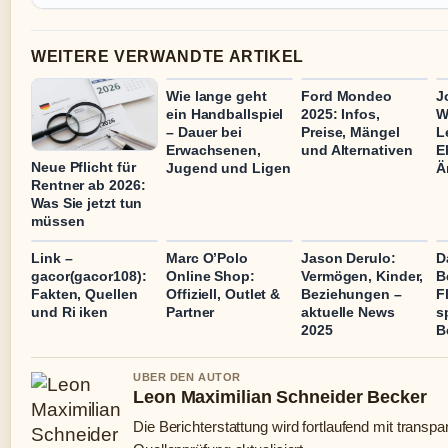
WEITERE VERWANDTE ARTIKEL
Wie lange geht
Ford Mondeo
J
ein Handballspiel
2025: Infos,
W
– Dauer bei
Preise, Mängel
L
Erwachsenen,
und Alternativen
E
Neue Pflicht für
Jugend und Ligen
Ä
Rentner ab 2026:
Was Sie jetzt tun
müssen
Link –
Marc O’Polo
Jason Derulo:
D
gacor(gacor108):
Online Shop:
Vermögen, Kinder,
B
Fakten, Quellen
Offiziell, Outlet &
Beziehungen –
F
und Ri iken
Partner
aktuelle News
s
2025
B
UBER DEN AUTOR
Leon Maximilian Schneider Becker
Die Berichterstattung wird fortlaufend mit transpa