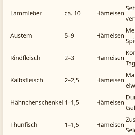
Seh
Lammleber
ca. 10
Hämeisen
ver
Mee
Austern
5–9
Hämeisen
Spi
Ko
Rindfleisch
2–3
Hämeisen
Tag
Ma
Kalbsfleisch
2–2,5
Hämeisen
eiw
Du
Hähnchenschenkel
1–1,5
Hämeisen
Gef
Zus
Thunfisch
1–1,5
Hämeisen
Sel