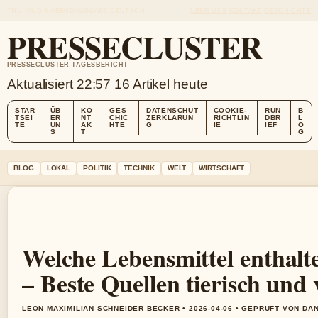
THU, AUG 6
ABENDAUSGABE
DEUTSCH
ÜBER UNS
KONTAKT
GESCHICHTE
PRESSECLUSTER
PRESSECLUSTER TAGESBERICHT
Aktualisiert 22:57
16 Artikel heute
STAR
ÜB
KO
GES
DATENSCHUT
COOKIE-
RUN
B
TSEI
ER
NT
CHIC
ZERKLÄRUN
RICHTLIN
DBR
L
TE
UN
AK
HTE
G
IE
IEF
O
S
T
G
BLOG
LOKAL
POLITIK
TECHNIK
WELT
WIRTSCHAFT
Welche Lebensmittel enthalt
– Beste Quellen tierisch und
LEON MAXIMILIAN SCHNEIDER BECKER • 2026-04-06 • GEPRUFT VON DA