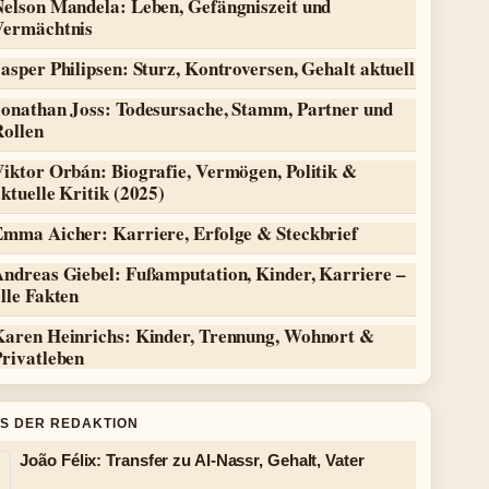
Nelson Mandela: Leben, Gefängniszeit und
Vermächtnis
asper Philipsen: Sturz, Kontroversen, Gehalt aktuell
Jonathan Joss: Todesursache, Stamm, Partner und
Rollen
iktor Orbán: Biografie, Vermögen, Politik &
ktuelle Kritik (2025)
Emma Aicher: Karriere, Erfolge & Steckbrief
Andreas Giebel: Fußamputation, Kinder, Karriere –
lle Fakten
Karen Heinrichs: Kinder, Trennung, Wohnort &
Privatleben
S DER REDAKTION
João Félix: Transfer zu Al-Nassr, Gehalt, Vater