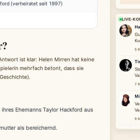
ford (verheiratet seit 1997)
LIVE-K
Ha
Gu
r?
Ko
sc
5 
Antwort ist klar: Helen Mirren hat keine
Ti
spielerin mehrfach betont, dass sie
St
Va
Geschichte).
ge
7 
Mi
Ve
ne ihres Ehemanns Taylor Hackford aus
Ve
9 
fmutter als bereichernd.