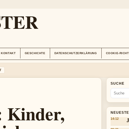
STER
KONTAKT
GESCHICHTE
DATENSCHUTZERKLÄRUNG
COOKIE-RICHT
T
SUCHE
 Kinder,
NEUESTE
J
14:12