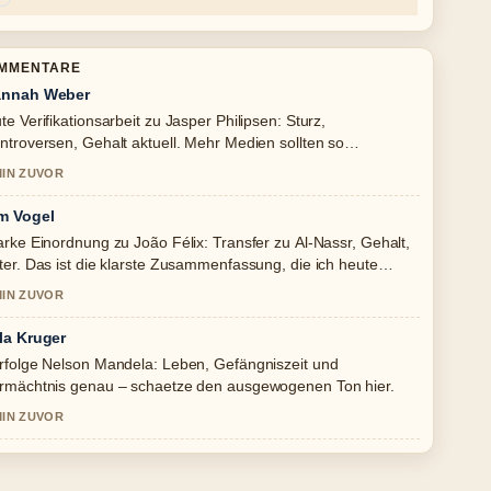
OMMENTARE
nnah Weber
te Verifikationsarbeit zu Jasper Philipsen: Sturz,
ntroversen, Gehalt aktuell. Mehr Medien sollten so
hreiben.
MIN ZUVOR
m Vogel
arke Einordnung zu João Félix: Transfer zu Al-Nassr, Gehalt,
ter. Das ist die klarste Zusammenfassung, die ich heute
sehen habe.
MIN ZUVOR
la Kruger
rfolge Nelson Mandela: Leben, Gefängniszeit und
rmächtnis genau – schaetze den ausgewogenen Ton hier.
MIN ZUVOR