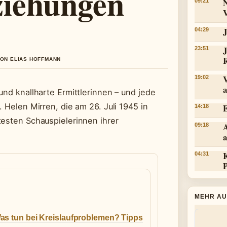
iehungen
09:21
J
04:29
23:51
VON ELIAS HOFFMANN
V
19:02
a
und knallharte Ermittlerinnen – und jede
 Helen Mirren, die am 26. Juli 1945 in
14:18
testen Schauspielerinnen ihrer
09:18
a
04:31
MEHR AU
as tun bei Kreislaufproblemen? Tipps