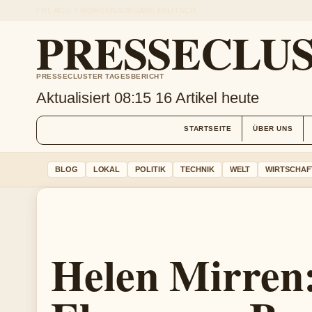
FRI, AUG 7
MORGENAUSGABE
DEUTSCH
PRESSECLU
PRESSECLUSTER TAGESBERICHT
Aktualisiert 08:15
16 Artikel heute
STARTSEITE
ÜBER UNS
BLOG
LOKAL
POLITIK
TECHNIK
WELT
WIRTSCHAF
Helen Mirren: